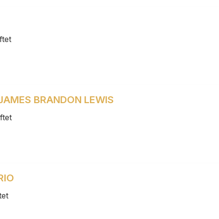
tet
 JAMES BRANDON LEWIS
tet
RIO
tet