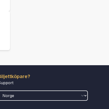
Biljettköpare?
Support
LAND