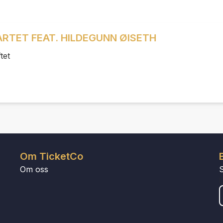
RTET FEAT. HILDEGUNN ØISETH
tet
Om TicketCo
Om oss