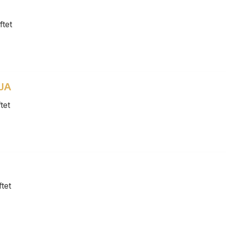
T
tet
JA
tet
tet