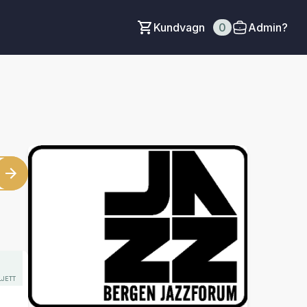
Kundvagn
0
Admin?
LJETT