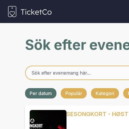
Sök efter eve
Per datum
Populär
Kategori
SESONGKORT - HØST