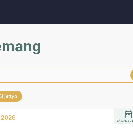
nemang
Biljettyp
 2026
SÄSONGSBI