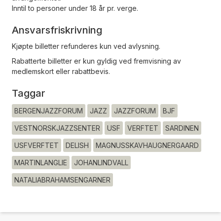
Inntil to personer under 18 år pr. verge.
Ansvarsfriskrivning
Kjøpte billetter refunderes kun ved avlysning.
Rabatterte billetter er kun gyldig ved fremvisning av
medlemskort eller rabattbevis.
Taggar
BERGENJAZZFORUM
JAZZ
JAZZFORUM
BJF
VESTNORSKJAZZSENTER
USF
VERFTET
SARDINEN
USFVERFTET
DELISH
MAGNUSSKAVHAUGNERGAARD
MARTINLANGLIE
JOHANLINDVALL
NATALIABRAHAMSENGARNER