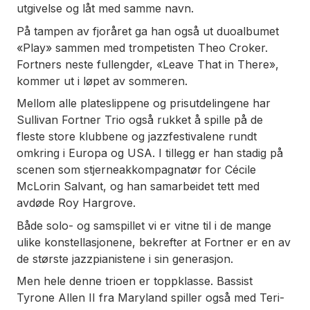
utgivelse og låt med samme navn.
På tampen av fjoråret ga han også ut duoalbumet
«Play» sammen med trompetisten Theo Croker.
Fortners neste fullengder, «Leave That in There»,
kommer ut i løpet av sommeren.
Mellom alle plateslippene og prisutdelingene har
Sullivan Fortner Trio også rukket å spille på de
fleste store klubbene og jazzfestivalene rundt
omkring i Europa og USA. I tillegg er han stadig på
scenen som stjerneakkompagnatør for Cécile
McLorin Salvant, og han samarbeidet tett med
avdøde Roy Hargrove.
Både solo- og samspillet vi er vitne til i de mange
ulike konstellasjonene, bekrefter at Fortner er en av
de største jazzpianistene i sin generasjon.
Men hele denne trioen er toppklasse. Bassist
Tyrone Allen II fra Maryland spiller også med Teri-