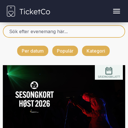
Per datum
Populär
Kategori
SÄSONGSBILJETT