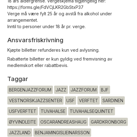
18 års aldergrense. Vergeskjema tilgjengelig her:
https://forms.gle/FdVCjLKR2GbStxP37
Verge må være fylt 25 år og avstå fra alkohol under
arrangementet.
Inntil to personer under 18 år pr. verge.
Ansvarsfriskrivning
Kjøpte billetter refunderes kun ved avlysning.
Rabatterte billetter er kun gyldig ved fremvisning av
medlemskort eller rabattbevis.
Taggar
BERGENJAZZFORUM
JAZZ
JAZZFORUM
BJF
VESTNORSKJAZZSENTER
USF
VERFTET
SARDINEN
USFVERFTET
TUVAHALSE
TUVAHALSEQUINTET
ØYVINDLEITE
OSCARANDREASHAUG
GARDKRONBORG
JAZZLAND
BENJAMINGISLIEINARSSON