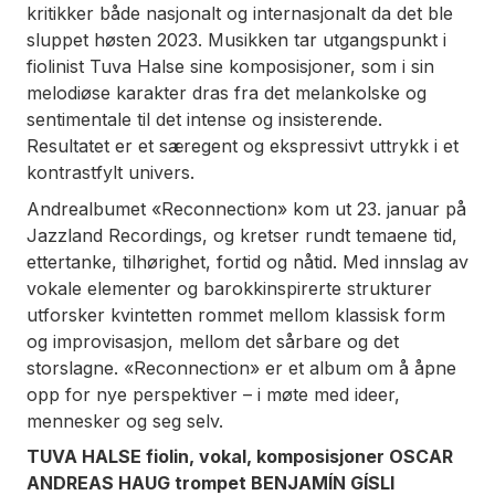
kritikker både nasjonalt og internasjonalt da det ble
sluppet høsten 2023. Musikken tar utgangspunkt i
fiolinist Tuva Halse sine komposisjoner, som i sin
melodiøse karakter dras fra det melankolske og
sentimentale til det intense og insisterende.
Resultatet er et særegent og ekspressivt uttrykk i et
kontrastfylt univers.
Andrealbumet «Reconnection» kom ut 23. januar på
Jazzland Recordings, og kretser rundt temaene tid,
ettertanke, tilhørighet, fortid og nåtid. Med innslag av
vokale elementer og barokkinspirerte strukturer
utforsker kvintetten rommet mellom klassisk form
og improvisasjon, mellom det sårbare og det
storslagne. «Reconnection» er et album om å åpne
opp for nye perspektiver – i møte med ideer,
mennesker og seg selv.
TUVA HALSE fiolin, vokal, komposisjoner OSCAR
ANDREAS HAUG trompet BENJAMÍN GÍSLI