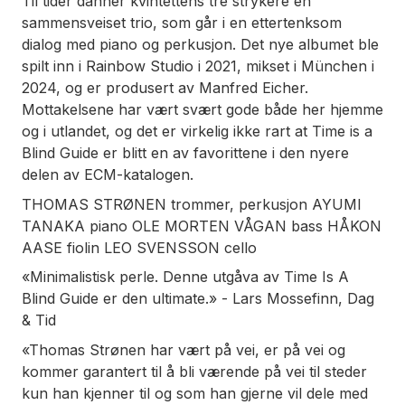
Til tider danner kvintettens tre strykere en
sammensveiset trio, som går i en ettertenksom
dialog med piano og perkusjon. Det nye albumet ble
spilt inn i Rainbow Studio i 2021, mikset i München i
2024, og er produsert av Manfred Eicher.
Mottakelsene har vært svært gode både her hjemme
og i utlandet, og det er virkelig ikke rart at Time is a
Blind Guide er blitt en av favorittene i den nyere
delen av ECM-katalogen.
THOMAS STRØNEN trommer, perkusjon AYUMI
TANAKA piano OLE MORTEN VÅGAN bass HÅKON
AASE fiolin LEO SVENSSON cello
«Minimalistisk perle. Denne utgåva av Time Is A
Blind Guide er den ultimate.» - Lars Mossefinn, Dag
& Tid
«Thomas Strønen har vært på vei, er på vei og
kommer garantert til å bli værende på vei til steder
kun han kjenner til og som han gjerne vil dele med