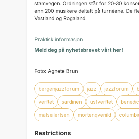
stamvegen. Ordningen står for 20-30 konsert
enn 200 musikere deltatt på turnéene. De fl
Vestland og Rogaland.
Praktisk informasjon
Meld deg på nyhetsbrevet vårt her!
Foto: Agnete Brun
bergenjazzforum
jazz
jazzforum
b
verftet
sardinen
usfverftet
benedi
matseilertsen
mortenqvenild
columbi
Restrictions