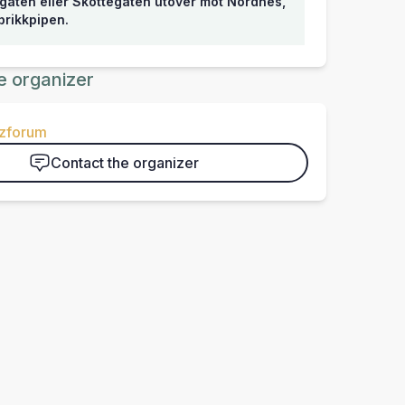
gaten eller Skottegaten utover mot Nordnes,
brikkpipen.
e organizer
zforum
Contact the organizer