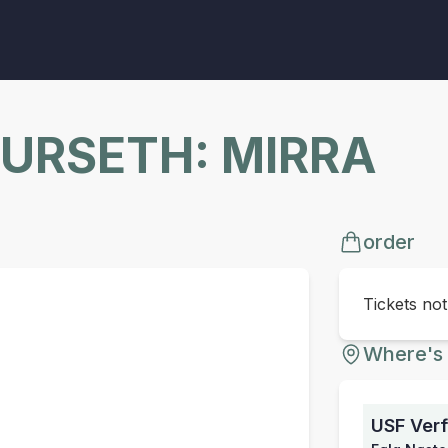
URSETH: MIRRA
order
Tickets no
Where's 
USF Verf