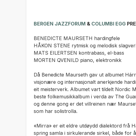
BERGEN JAZZFORUM
&
COLUMBI EGG
PRE
BENEDICTE MAURSETH hardingfele
HÅKON STENE rytmisk og melodisk slagverk
MATS EILERTSEN kontrabass, el-bass
MORTEN QVENILD piano, elektronikk
Då Benedicte Maurseth gav ut albumet Hárr
visjonære og internasjonalt anerkjende hardi
eit meisterverk. Albumet vart tildelt Nordic Mu
beste folkemusikkalbum i verda av The Guar
og denne gong er det villreinen nær Maurse
som har solistrolla.
«Mirra» er eit eldre utdøydd dialektord frå 
spring samla i sirkulerande sirkel, både for