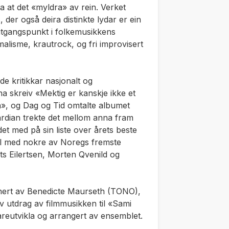
ra at det «myldra» av rein. Verket
, der også deira distinkte lydar er ein
 utgangspunkt i folkemusikkens
malisme, krautrock, og fri improvisert
e kritikkar nasjonalt og
a skreiv «Mektig er kanskje ikke et
a», og Dag og Tid omtalte albumet
ardian trekte det mellom anna fram
t med på sin liste over årets beste
el med nokre av Noregs fremste
s Eilertsen, Morten Qvenild og
nert av Benedicte Maurseth (TONO),
v utdrag av filmmusikken til «Sami
areutvikla og arrangert av ensemblet.