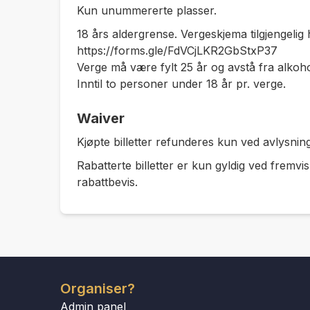
Kun unummererte plasser.
18 års aldergrense. Vergeskjema tilgjengelig 
https://forms.gle/FdVCjLKR2GbStxP37
Verge må være fylt 25 år og avstå fra alkoh
Inntil to personer under 18 år pr. verge.
Waiver
Kjøpte billetter refunderes kun ved avlysning
Rabatterte billetter er kun gyldig ved fremv
rabattbevis.
Organiser?
Admin panel