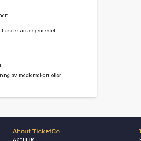
her:
ol under arrangementet.
.
isning av medlemskort eller
About TicketCo
About us