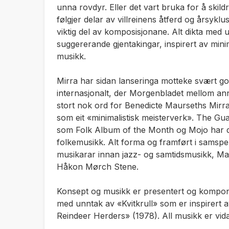
unna rovdyr. Eller det vart bruka for å skild
følgjer delar av villreinens åtferd og årsyklus
viktig del av komposisjonane. Alt dikta med
suggererande gjentakingar, inspirert av mini
musikk.
Mirra har sidan lanseringa motteke svært god
internasjonalt, der Morgenbladet mellom ann
stort nok ord for Benedicte Maurseths Mirr
som eit «minimalistisk meisterverk». The Gu
som Folk Album of the Month og Mojo har de
folkemusikk. Alt forma og framført i samsp
musikarar innan jazz- og samtidsmusikk, Mat
Håkon Mørch Stene.
Konsept og musikk er presentert og kompo
med unntak av «Kvitkrull» som er inspirert a
Reindeer Herders» (1978). All musikk er vid