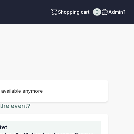
Shopping cart
0
Admin?
t available anymore
the event?
tet