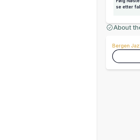
Følg Nøste
se etter fa
About th
Bergen Jaz