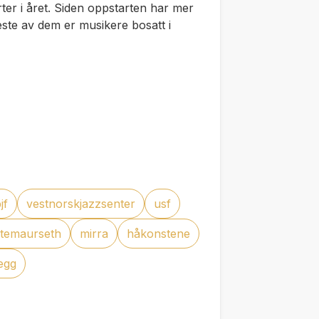
er i året. Siden oppstarten har mer
este av dem er musikere bosatt i
jf
vestnorskjazzsenter
usf
ctemaurseth
mirra
håkonstene
egg