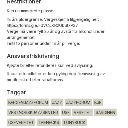
Restriktioner
Kun unummererte plasser.
18 års aldergrense. Vergeskjema tilgjengelig her:
https://forms.gle/FdVCjLKR2GbStxP37
Verge må være fylt 25 år og avstå fra alkohol under
arrangementet.
Inntil to personer under 18 år pr. verge.
Ansvarsfriskrivning
Kjøpte billetter refunderes kun ved avlysning.
Rabatterte billetter er kun gyldig ved fremvisning av
medlemskort eller rabattbevis.
Taggar
BERGENJAZZFORUM
JAZZ
JAZZFORUM
BJF
VESTNORSKJAZZSENTER
USF
VERFTET
SARDINEN
USFVERFTET
THENECKS
TONYBUCK