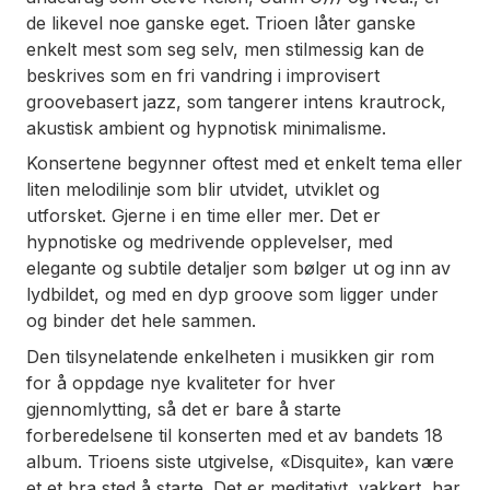
de likevel noe ganske eget. Trioen låter ganske
enkelt mest som seg selv, men stilmessig kan de
beskrives som en fri vandring i improvisert
groovebasert jazz, som tangerer intens krautrock,
akustisk ambient og hypnotisk minimalisme.
Konsertene begynner oftest med et enkelt tema eller
liten melodilinje som blir utvidet, utviklet og
utforsket. Gjerne i en time eller mer. Det er
hypnotiske og medrivende opplevelser, med
elegante og subtile detaljer som bølger ut og inn av
lydbildet, og med en dyp groove som ligger under
og binder det hele sammen.
Den tilsynelatende enkelheten i musikken gir rom
for å oppdage nye kvaliteter for hver
gjennomlytting, så det er bare å starte
forberedelsene til konserten med et av bandets 18
album. Trioens siste utgivelse, «Disquite», kan være
et et bra sted å starte. Det er meditativt, vakkert, har