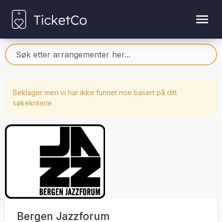
Beklager men vi har ikke funnet noe basert på ditt
søkekriterie
Bergen Jazzforum