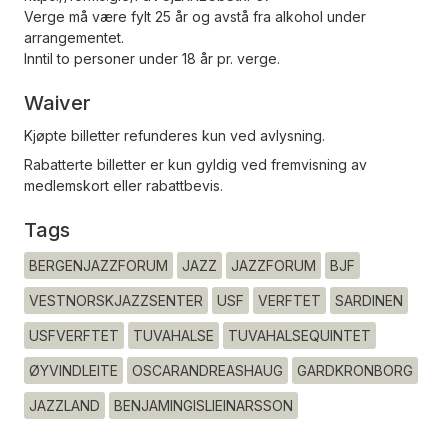
Verge må være fylt 25 år og avstå fra alkohol under
arrangementet.
Inntil to personer under 18 år pr. verge.
Waiver
Kjøpte billetter refunderes kun ved avlysning.
Rabatterte billetter er kun gyldig ved fremvisning av
medlemskort eller rabattbevis.
Tags
BERGENJAZZFORUM
JAZZ
JAZZFORUM
BJF
VESTNORSKJAZZSENTER
USF
VERFTET
SARDINEN
USFVERFTET
TUVAHALSE
TUVAHALSEQUINTET
ØYVINDLEITE
OSCARANDREASHAUG
GARDKRONBORG
JAZZLAND
BENJAMINGISLIEINARSSON