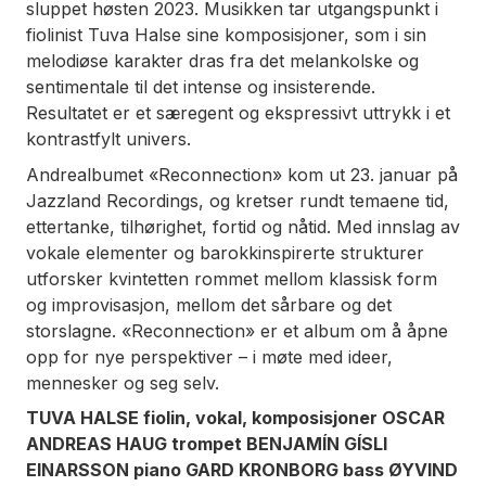
sluppet høsten 2023. Musikken tar utgangspunkt i
fiolinist Tuva Halse sine komposisjoner, som i sin
melodiøse karakter dras fra det melankolske og
sentimentale til det intense og insisterende.
Resultatet er et særegent og ekspressivt uttrykk i et
kontrastfylt univers.
Andrealbumet «Reconnection» kom ut 23. januar på
Jazzland Recordings, og kretser rundt temaene tid,
ettertanke, tilhørighet, fortid og nåtid. Med innslag av
vokale elementer og barokkinspirerte strukturer
utforsker kvintetten rommet mellom klassisk form
og improvisasjon, mellom det sårbare og det
storslagne. «Reconnection» er et album om å åpne
opp for nye perspektiver – i møte med ideer,
mennesker og seg selv.
TUVA HALSE fiolin, vokal, komposisjoner OSCAR
ANDREAS HAUG trompet BENJAMÍN GÍSLI
EINARSSON piano GARD KRONBORG bass ØYVIND