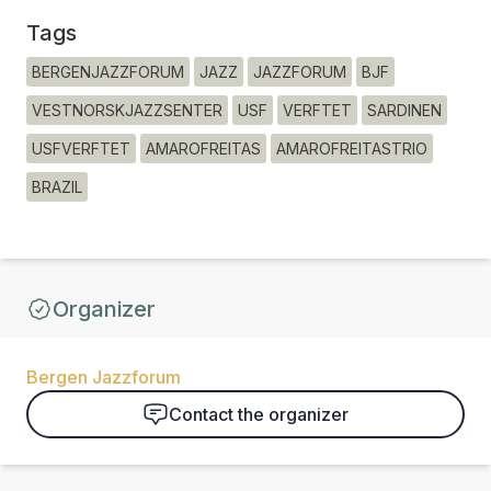
Tags
BERGENJAZZFORUM
JAZZ
JAZZFORUM
BJF
VESTNORSKJAZZSENTER
USF
VERFTET
SARDINEN
USFVERFTET
AMAROFREITAS
AMAROFREITASTRIO
BRAZIL
Organizer
Bergen Jazzforum
Contact the organizer